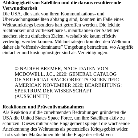
Abhängigkeit von Satelliten und die daraus resultierende
Verwundbarkeit
Die USA, die stark von ihren Kommunikations- und
Überwachungssatelliten abhängig sind, könnten im Falle eines
Weltraumkriegs besonders hart getroffen werden. Die leichte
Sichtbarkeit und vorhersehbare Umlaufbahnen der Satelliten
machen sie zu einfachen Zielen, weshalb sie kaum effektiv
verteidigt werden können. Militärstrategen könnten den Weltraum
daher als “offensiv-dominante” Umgebung betrachten, wo Angriffe
einfacher und kostengünstiger sind als Verteidigungen.
© NADIEH BREMER, NACH DATEN VON
MCDOWELL, J.C., 2020: GENERAL CATALOG
OF ARTIFICIAL SPACE OBJECTS / SCIENTIFIC
AMERICAN NOVEMBER 2020; BEARBEITUNG:
SPEKTRUM DER WISSENSCHAFT
(AUSSCHNITT)
Reaktionen und Präventivmaßnahmen
Als Reaktion auf die zunehmenden Bedrohungen gründeten die
USA die United States Space Force, um ihre Satelliten aktiv zu
schützen. Dieses militärische Engagement spiegelt die wachsende
Anerkennung des Weltraums als potenzielles Kriegsgebiet wider.
Trotz solcher Maßnahmen bleibt die Frage der effektiven