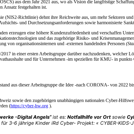
 (ÖSCS) aus dem Jahr 2021 aus, wo als Vision die langfristige Schaffun
 Ansatz festgehalten ist.
e (NIS2-Richtlinie) dehnt ihre Reichweite aus, um mehr Sektoren und
 Aufsichts- und Durchsetzungsanforderungen sowie harmonisierte Sankt
nden erzeugen eine höhere Kundenzufriedenheit und verschaffen Unte
nstechnologien und das zugehörige Risiko- und Krisenmanagement sind
gung von organisationsinternen und -externen handelnden Personen
(Sta
2017 in einer ersten Arbeitsgruppe darüber nachzudenken, welcher Lö
vathaushalte und für Unternehmen -im speziellen für KMU- in punkto 
.
tstand aus dieser Arbeitsgruppe die Idee -nach CORONA- von 2022 bis
chweiz sowie den zugehörigen unabhängigen nationalen Cyber-Hilfswer
den (
https://cyber-hw.org
).
werke -Digital Angels“
ist es:
Notfallhilfe vor Ort
sowie
Cy
ür 3-6 jährige Kinder iRd
Cyber- Projekt: «
CYBER-KIDS-Jun