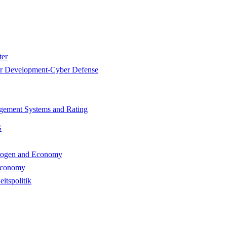
er
 Development-Cyber Defense
ement Systems and Rating
G
ogen and Economy
Economy
itspolitik