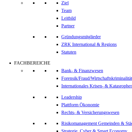
Ziel
Team
Leitbild
Partner
Gründungsmitglieder
ZRK International & Regions
Statuten
FACHBEREICHE
Bank- & Finanzwesen
Forensik/Fraud/Wirtschaftskriminalitä
Internationales Krisen- & Katasrop
Leadership
Plattform Ökonomie
Rechts- & Versicherungswesen
Risikomanagement Gemeinden & Stä
Strategie, Cyber & Smart Economy