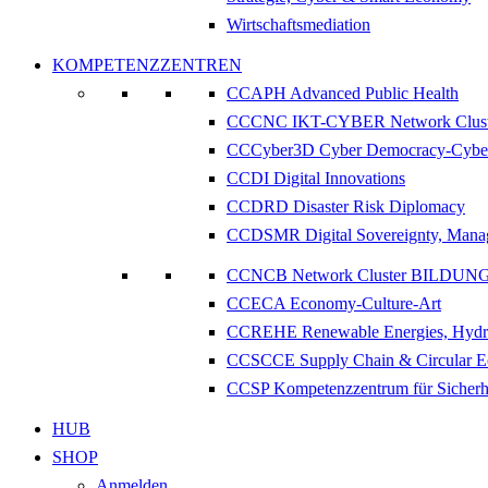
Wirtschaftsmediation
KOMPETENZZENTREN
CCAPH Advanced Public Health
CCCNC IKT-CYBER Network Clust
CCCyber3D Cyber Democracy-Cyber
CCDI Digital Innovations
CCDRD Disaster Risk Diplomacy
CCDSMR Digital Sovereignty, Manag
CCNCB Network Cluster BILDUN
CCECA Economy-Culture-Art
CCREHE Renewable Energies, Hydr
CCSCCE Supply Chain & Circular 
CCSP Kompetenzzentrum für Sicherhe
HUB
SHOP
Anmelden