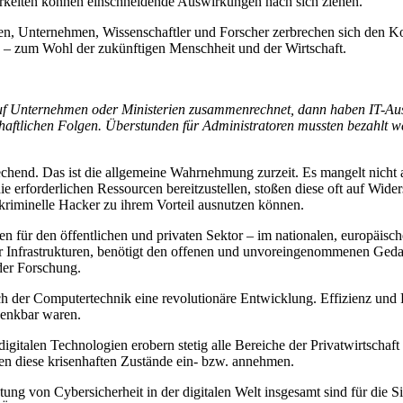
rkeiten können einschneidende Auswirkungen nach sich ziehen.
ten, Unternehmen, Wissenschaftler und Forscher zerbrechen sich den 
 – zum Wohl der zukünftigen Menschheit und der Wirtschaft.
uf Unternehmen oder Ministerien zusammenrechnet, dann haben IT-Ausf
rtschaftlichen Folgen. Überstunden für Administratoren mussten bezahl
echend. Das ist die allgemeine Wahrnehmung zurzeit. Es mangelt nicht 
rforderlichen Ressourcen bereitzustellen, stoßen diese oft auf Wider
 kriminelle Hacker zu ihrem Vorteil ausnutzen können.
gien für den öffentlichen und privaten Sektor – im nationalen, europäi
Infrastrukturen, benötigt den offenen und unvoreingenommenen Gedanke
der Forschung.
eich der Computertechnik eine revolutionäre Entwicklung. Effizienz und 
denkbar waren.
igitalen Technologien erobern stetig alle Bereiche der Privatwirtschaft
en diese krisenhaften Zustände ein- bzw. annehmen.
ung von Cybersicherheit in der digitalen Welt insgesamt sind für die S