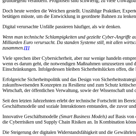
grundlegend verändern. Prognosen sind schwierig; zu viele Unwägba
Doch heute werden die Weichen gestellt. Unzählige Praktiker, Exper
betätigen müsste, um die Entwicklung in geordnete Bahnen zu lenken
Digital verursachte Unfälle passieren häufiger, als wir denken.
Wenn man technische Schlampigkeiten und gezielte Cyber-Angriffe a
Milliarden Euro verursacht. Da standen Systeme still, mit allen wi
zusammen.
[1]
Viele sprechen über Cybersicherheit, aber nur wenige handeln entspr
wenn es darum geht, die notwendigen Maßnahmen umzusetzen und die e
Einschränkungen. Infolgedessen bleiben Sicherheitslücken offen, die
Erfolgreiche Sicherheitspolitik und das Design von Sicherheitsstrate
zukunftsweisenden Konzepten zu Resilienz und zum Schutz kritischer 
Wirtschaft, der öffentlichen Verwaltung, sowie der Wissenschaft und 
Seit den letzten Jahrzehnten erlebt der technische Fortschritt im Ber
Geschäftsmodelle und soziale Interaktionen entstanden, die zuvor un
Innovative Geschäftsmodelle
(Smart Business Models)
auf Basis von d
die Cyberrisiken und Supply Chain Risiken an. In Kombination könn
Die Steigerung der digitalen Widerstandsfähigkeit und die Gewährleist