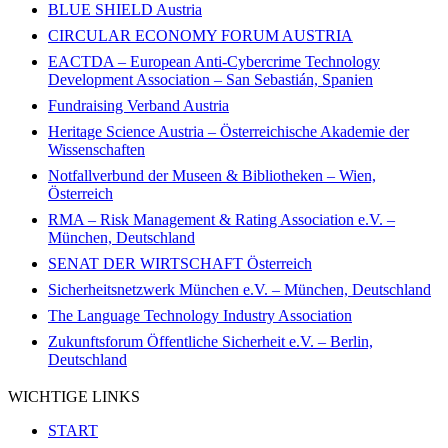
BLUE SHIELD Austria
CIRCULAR ECONOMY FORUM AUSTRIA
EACTDA – European Anti-Cybercrime Technology
Development Association – San Sebastián, Spanien
Fundraising Verband Austria
Heritage Science Austria – Österreichische Akademie der
Wissenschaften
Notfallverbund der Museen & Bibliotheken – Wien,
Österreich
RMA – Risk Management & Rating Association e.V. –
München, Deutschland
SENAT DER WIRTSCHAFT Österreich
Sicherheitsnetzwerk München e.V. – München, Deutschland
The Language Technology Industry Association
Zukunftsforum Öffentliche Sicherheit e.V. – Berlin,
Deutschland
WICHTIGE LINKS
START