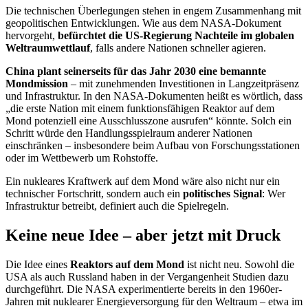
Die technischen Überlegungen stehen in engem Zusammenhang mit
geopolitischen Entwicklungen. Wie aus dem NASA-Dokument
hervorgeht,
befürchtet die US-Regierung Nachteile im globalen
Weltraumwettlauf
, falls andere Nationen schneller agieren.
China plant seinerseits für das Jahr 2030 eine bemannte
Mondmission
– mit zunehmenden Investitionen in Langzeitpräsenz
und Infrastruktur. In den NASA-Dokumenten heißt es wörtlich, dass
„die erste Nation mit einem funktionsfähigen Reaktor auf dem
Mond potenziell eine Ausschlusszone ausrufen“ könnte. Solch ein
Schritt würde den Handlungsspielraum anderer Nationen
einschränken – insbesondere beim Aufbau von Forschungsstationen
oder im Wettbewerb um Rohstoffe.
Ein nukleares Kraftwerk auf dem Mond wäre also nicht nur ein
technischer Fortschritt, sondern auch ein
politisches Signal
: Wer
Infrastruktur betreibt, definiert auch die Spielregeln.
Keine neue Idee – aber jetzt mit Druck
Die Idee eines
Reaktors auf dem Mond
ist nicht neu. Sowohl die
USA als auch Russland haben in der Vergangenheit Studien dazu
durchgeführt. Die NASA experimentierte bereits in den 1960er-
Jahren mit nuklearer Energieversorgung für den Weltraum – etwa im