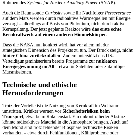
Rahmen des
Systems for Nuclear Auxiliary Power
(SNAP).
Auch die Raumsonde
Curiosity
sowie ihr Nachfolger
Perseverance
auf dem Mars werden durch radioaktive Wärmequellen mit Energie
versorgt – allerdings auf Basis von Plutonium, nicht durch aktive
Kernspaltung. Der jetzt geplante Reaktor wäre
das erste echte
Kernkraftwerk auf einem anderen Himmelskörper
.
Dass die NASA nun konkret wird, hat vor allem mit der
strategischen Dimension des Projekts zu tun. Der Druck steigt,
nicht
hinter China zurückzufallen
. Zudem unterstützt das US-
Verteidigungsministerium bereits Programme zur
nuklearen
Energiegewinnung im All
– etwa für Satelliten oder zukünftige
Marsmissionen.
Technische und ethische
Herausforderungen
Trotz der Vorteile ist die Nutzung von Kernkraft im Weltraum
umstritten. Kritiker warnen vor
Sicherheitsrisiken beim
Transport
, etwa beim Raketenstart. Ein unkontrollierter Absturz
könnte radioaktives Material in die Atmosphäre bringen. Auch auf
dem Mond sind trotz fehlender Biosphäre technische Risiken
vorhanden – etwa durch Fehlfunktionen, Kühlprobleme oder