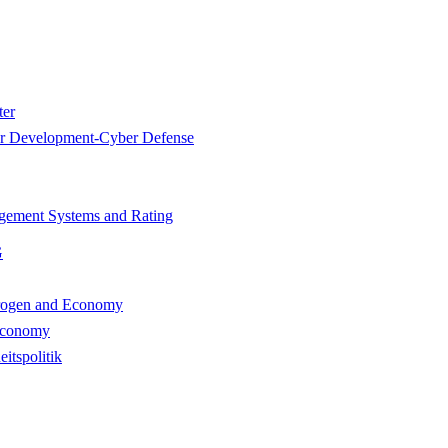
er
 Development-Cyber Defense
ement Systems and Rating
G
ogen and Economy
Economy
itspolitik