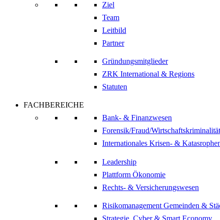
Ziel
Team
Leitbild
Partner
Gründungsmitglieder
ZRK International & Regions
Statuten
FACHBEREICHE
Bank- & Finanzwesen
Forensik/Fraud/Wirtschaftskriminalitä
Internationales Krisen- & Katasrop
Leadership
Plattform Ökonomie
Rechts- & Versicherungswesen
Risikomanagement Gemeinden & Stä
Strategie, Cyber & Smart Economy