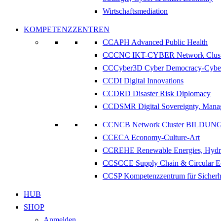
Wirtschaftsmediation
KOMPETENZZENTREN
CCAPH Advanced Public Health
CCCNC IKT-CYBER Network Clust
CCCyber3D Cyber Democracy-Cyber
CCDI Digital Innovations
CCDRD Disaster Risk Diplomacy
CCDSMR Digital Sovereignty, Manag
CCNCB Network Cluster BILDUN
CCECA Economy-Culture-Art
CCREHE Renewable Energies, Hydr
CCSCCE Supply Chain & Circular 
CCSP Kompetenzzentrum für Sicherhe
HUB
SHOP
Anmelden